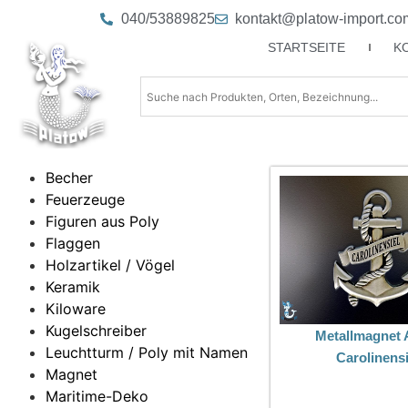
040/53889825
kontakt@platow-import.co
STARTSEITE
K
Becher
Feuerzeuge
Figuren aus Poly
Flaggen
Holzartikel / Vögel
Keramik
Kiloware
Kugelschreiber
Metallmagnet 
Leuchtturm / Poly mit Namen
Carolinensi
Magnet
Maritime-Deko