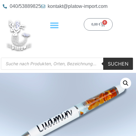
040/53889825
kontakt@platow-import.com
0
0,00
€
SUCHEN