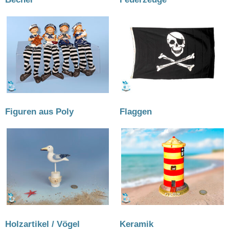
Figuren aus Poly
(36)
Flaggen
(28)
Holzartikel / Vögel
(8)
Keramik
(74)