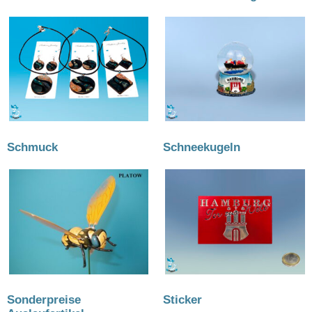
Schmuck
(31)
Schneekugeln
(40)
Sonderpreise
Sticker
(4)