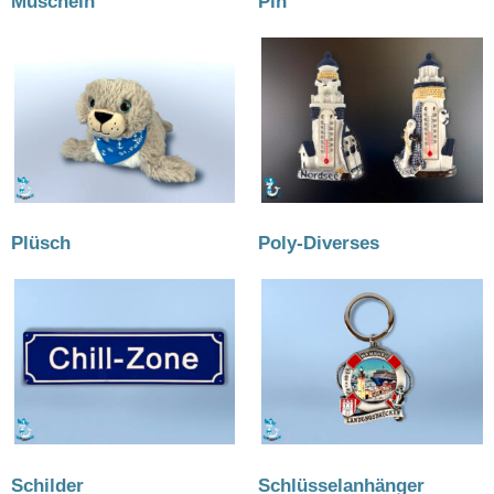
Muscheln
(46)
Pin
(5)
Plüsch
(22)
Poly-Diverses
(6)
Schilder
(12)
Schlüsselanhänger
(52)