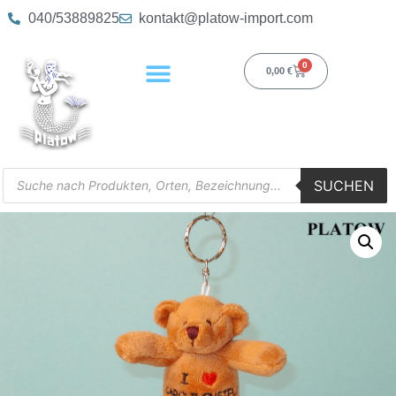
040/53889825
kontakt@platow-import.com
0
0,00
€
SUCHEN