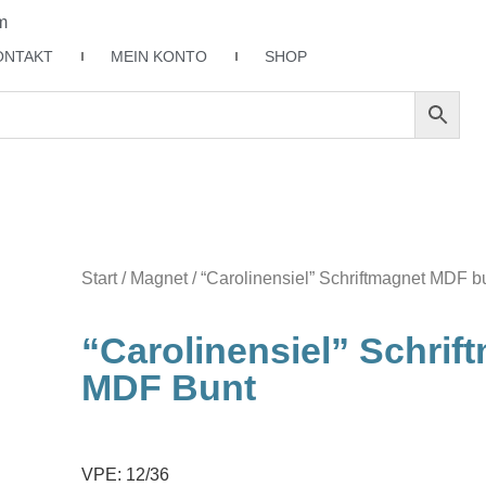
m
ONTAKT
MEIN KONTO
SHOP
Start
/
Magnet
/ “Carolinensiel” Schriftmagnet MDF b
“Carolinensiel” Schrif
MDF Bunt
VPE: 12/36