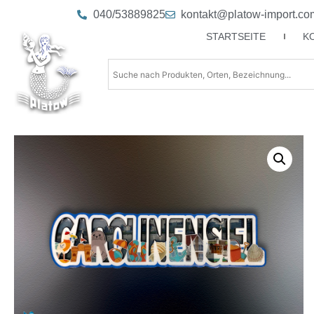
040/53889825
kontakt@platow-import.co
STARTSEITE
K