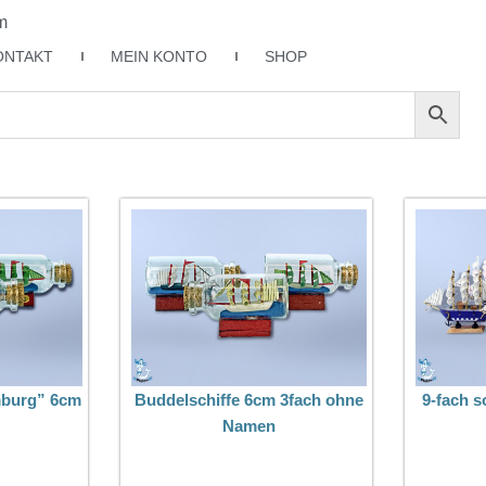
m
ONTAKT
MEIN KONTO
SHOP
mburg” 6cm
Buddelschiffe 6cm 3fach ohne
9-fach s
Namen