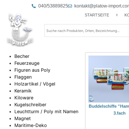
040/53889825
kontakt@platow-import.co
STARTSEITE
K
Becher
Feuerzeuge
Figuren aus Poly
Flaggen
Holzartikel / Vögel
Keramik
Kiloware
Kugelschreiber
Buddelschiffe “Ha
Leuchtturm / Poly mit Namen
3.fach
Magnet
Maritime-Deko