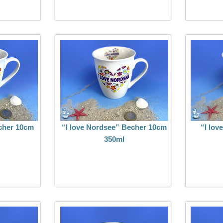
echer 10cm
“I love Nordsee” Becher 10cm
“I lo
350ml