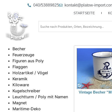
040/53889825
kontakt@platow-import.co
STARTSEITE
K
Becher
Feuerzeuge
Figuren aus Poly
Flaggen
Holzartikel / Vögel
Keramik
Kiloware
Kugelschreiber
Vintage Becher “M
Leuchtturm / Poly mit Namen
Magnet
Maritime-Deko