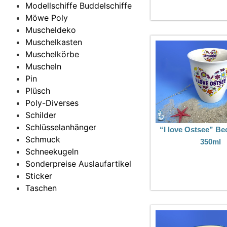
Modellschiffe Buddelschiffe
Möwe Poly
Muscheldeko
Muschelkasten
Muschelkörbe
Muscheln
Pin
Plüsch
Poly-Diverses
Schilder
Schlüsselanhänger
“I love Ostsee” B
Schmuck
350ml
Schneekugeln
Sonderpreise Auslaufartikel
Sticker
Taschen