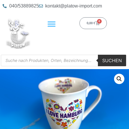
040/53889825
kontakt@platow-import.com
0
0,00
€
SUCHEN