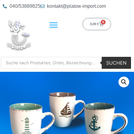
040/53889825
kontakt@platow-import.com
0
0,00
€
SUCHEN