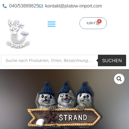
040/53889825
kontakt@platow-import.com
0
0,00
€
SUCHEN