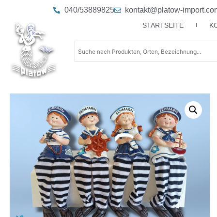
040/53889825
kontakt@platow-import.co
STARTSEITE
K