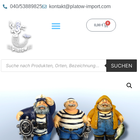
040/53889825
kontakt@platow-import.com
0
0,00
€
SUCHEN