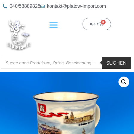
040/53889825
kontakt@platow-import.com
0
0,00
€
SUCHEN