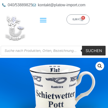
040/53889825
kontakt@platow-import.com
0
0,00
€
SUCHEN