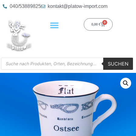
040/53889825
kontakt@platow-import.com
0
0,00
€
SUCHEN