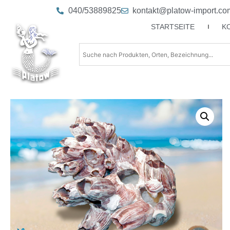
040/53889825
kontakt@platow-import.co
STARTSEITE
K