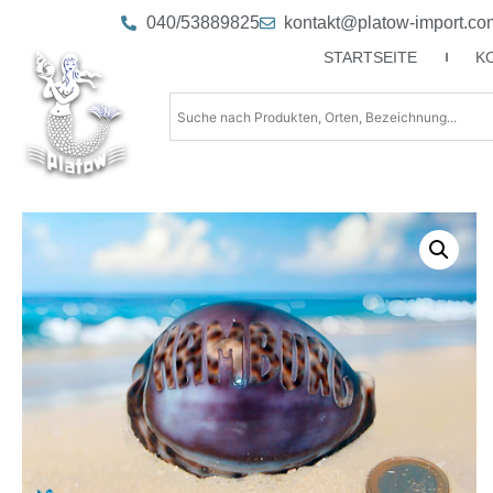
040/53889825
kontakt@platow-import.co
STARTSEITE
K