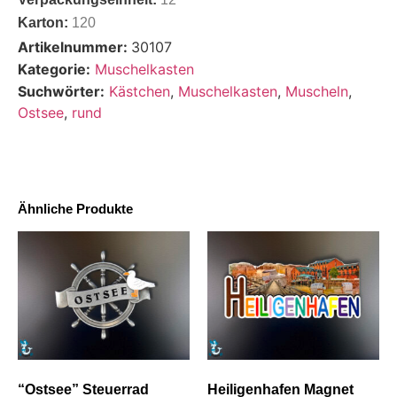
Karton:
120
Artikelnummer:
30107
Kategorie:
Muschelkasten
Suchwörter:
Kästchen
,
Muschelkasten
,
Muscheln
,
Ostsee
,
rund
Ähnliche Produkte
“Ostsee” Steuerrad
Heiligenhafen Magnet