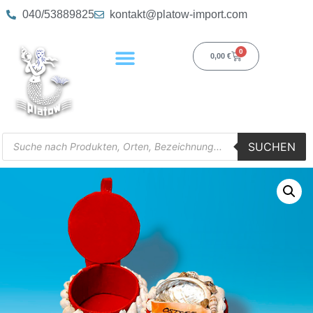
040/53889825
kontakt@platow-import.com
0
0,00
€
SUCHEN