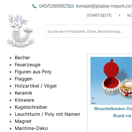
040/53889825
kontakt@platow-import.co
STARTSEITE
K
Becher
Feuerzeuge
Figuren aus Poly
Flaggen
Holzartikel / Vögel
Keramik
Kiloware
Kugelschreiber
Muschelkasten Os
Leuchtturm / Poly mit Namen
Rund rot
Magnet
Maritime-Deko