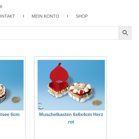
m
ONTAKT
MEIN KONTO
SHOP
tsee 6cm
Muschelkasten 6x6x4cm Herz
rot