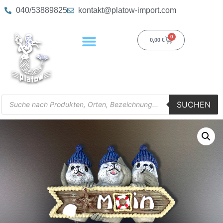
040/53889825
kontakt@platow-import.com
0
0,00
€
SUCHEN