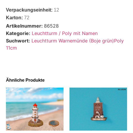
Verpackungseinheit:
12
Karton:
72
Artikelnummer:
86528
Kategorie:
Leuchtturm / Poly mit Namen
Suchwort:
Leuchtturm Warnemünde (Boje grün)Poly
11cm
Ähnliche Produkte