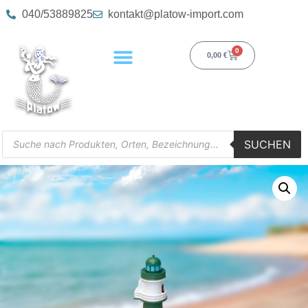
040/53889825
kontakt@platow-import.com
0
0,00
€
SUCHEN