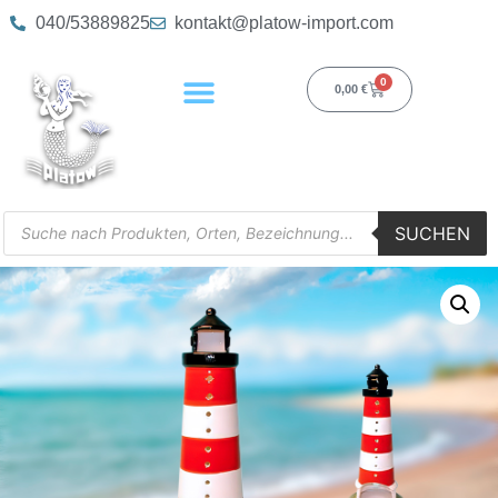
040/53889825
kontakt@platow-import.com
0
0,00
€
SUCHEN