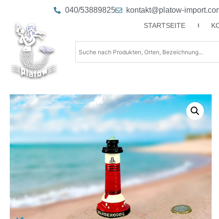
040/53889825
kontakt@platow-import.co
STARTSEITE
K