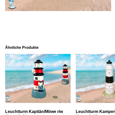
Ähnliche Produkte
Leuchtturm Kapitän/Möwe r/w
Leuchtturm Kampen(