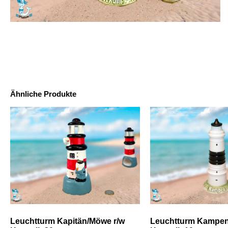
Ähnliche Produkte
Leuchtturm Kapitän/Möwe r/w
Leuchtturm Kampen(