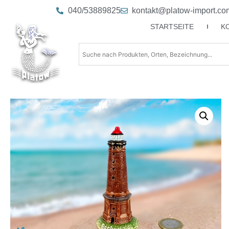
040/53889825
kontakt@platow-import.co
STARTSEITE
K