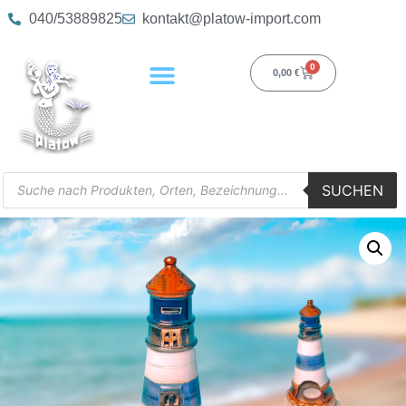
040/53889825
kontakt@platow-import.com
0
0,00
€
SUCHEN