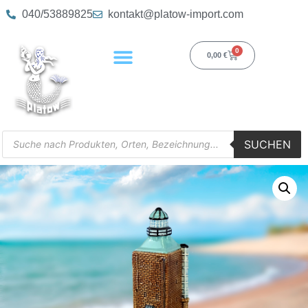
040/53889825
kontakt@platow-import.com
0
0,00
€
SUCHEN