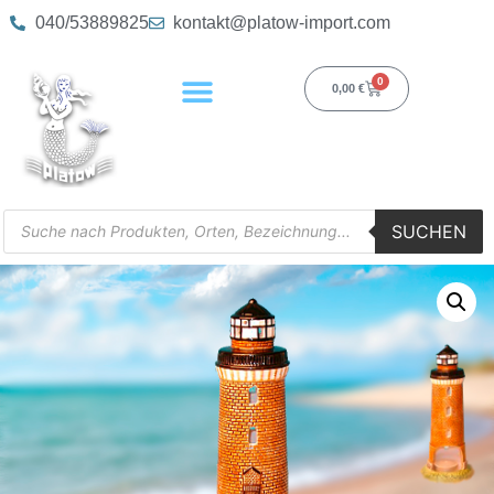
040/53889825
kontakt@platow-import.com
0
0,00
€
SUCHEN