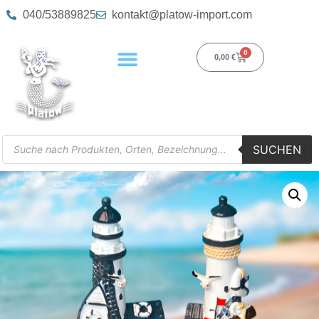
040/53889825
kontakt@platow-import.com
0
0,00
€
SUCHEN