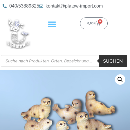
040/53889825
kontakt@platow-import.com
0
0,00
€
SUCHEN