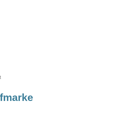
t
fmarke