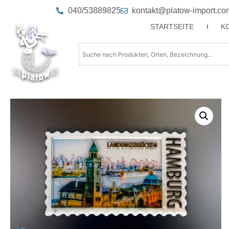
040/53889825
kontakt@platow-import.co
STARTSEITE
K