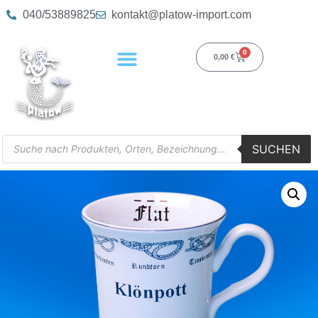
040/53889825
kontakt@platow-import.com
0
0,00
€
SUCHEN