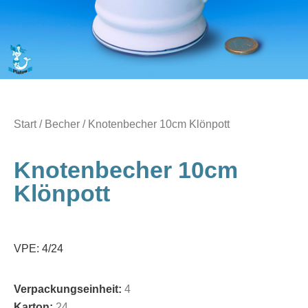
Start
/
Becher
/ Knotenbecher 10cm Klönpott
Knotenbecher 10cm
Klönpott
VPE: 4/24
Verpackungseinheit:
4
Karton:
24