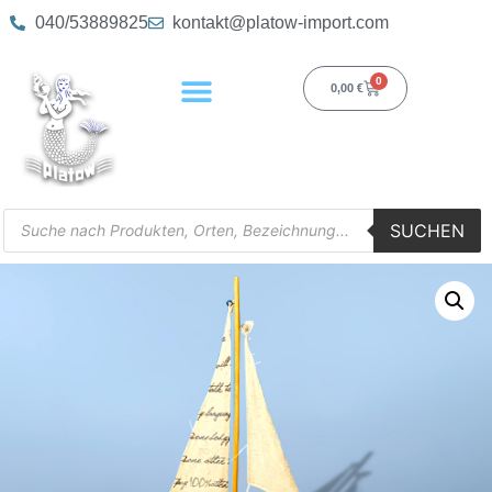
040/53889825
kontakt@platow-import.com
0
0,00
€
SUCHEN