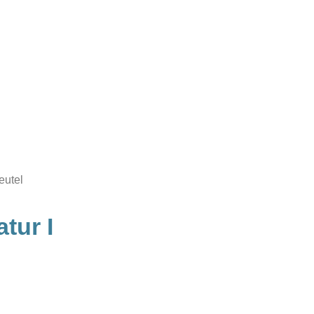
eutel
tur I