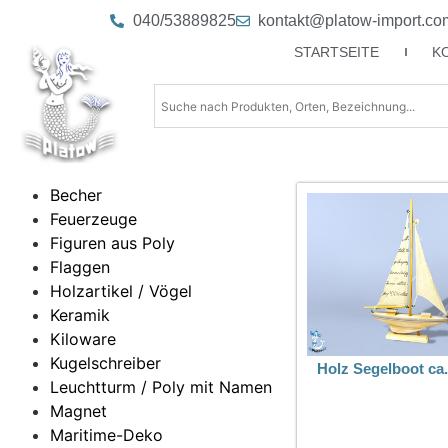
040/53889825
kontakt@platow-import.co
STARTSEITE
K
Becher
Feuerzeuge
Figuren aus Poly
Flaggen
Holzartikel / Vögel
Keramik
Kiloware
Kugelschreiber
Holz Segelboot ca
Leuchtturm / Poly mit Namen
Magnet
Maritime-Deko