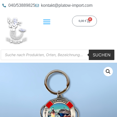
040/53889825
kontakt@platow-import.com
0
0,00
€
SUCHEN