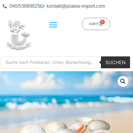
040/53889825
kontakt@platow-import.com
0
0,00
€
SUCHEN