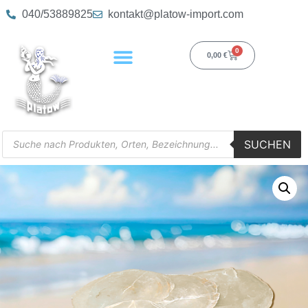
040/53889825
kontakt@platow-import.com
0
0,00
€
SUCHEN