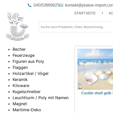
040/53889825
kontakt@platow-import.co
STARTSEITE
K
Becher
Feuerzeuge
Figuren aus Poly
Flaggen
Holzartikel / Vögel
Keramik
Kiloware
Kugelschreiber
Cockle shell gelb
Leuchtturm / Poly mit Namen
Magnet
Maritime-Deko