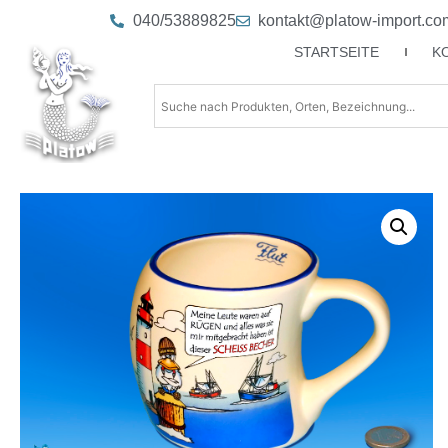
040/53889825
kontakt@platow-import.co
STARTSEITE
K