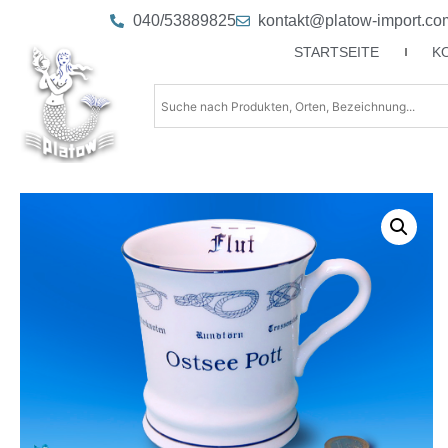
040/53889825
kontakt@platow-import.co
STARTSEITE
K