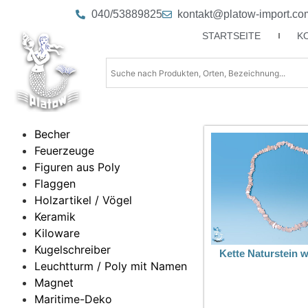
040/53889825
kontakt@platow-import.co
STARTSEITE
K
Becher
Feuerzeuge
Figuren aus Poly
Flaggen
Holzartikel / Vögel
Keramik
Kiloware
Kugelschreiber
Kette Naturstein 
Leuchtturm / Poly mit Namen
Magnet
Maritime-Deko