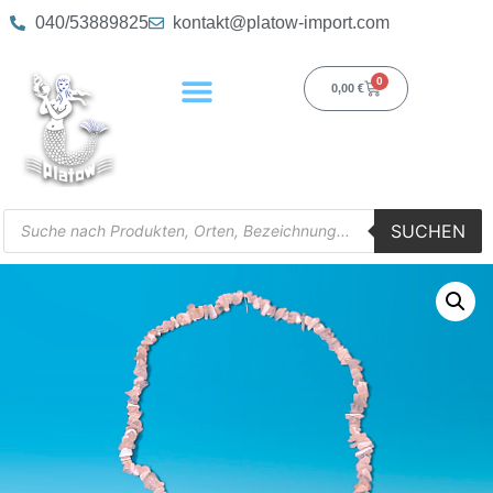
040/53889825
kontakt@platow-import.com
0
0,00
€
SUCHEN