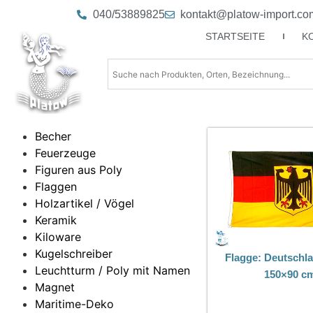
040/53889825
kontakt@platow-import.co
STARTSEITE
K
Becher
Feuerzeuge
Figuren aus Poly
Flaggen
Holzartikel / Vögel
Keramik
Kiloware
Kugelschreiber
Flagge: Deutschl
Leuchtturm / Poly mit Namen
150×90 c
Magnet
Maritime-Deko