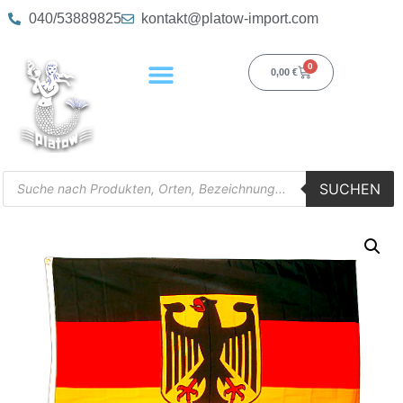
040/53889825
kontakt@platow-import.com
0
0,00
€
SUCHEN