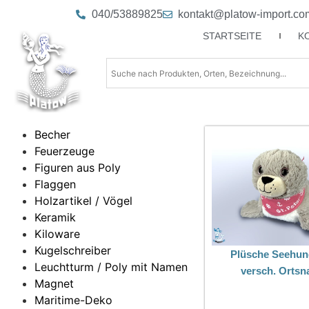
040/53889825
kontakt@platow-import.co
STARTSEITE
K
Becher
Feuerzeuge
Figuren aus Poly
Flaggen
Holzartikel / Vögel
Keramik
Kiloware
Kugelschreiber
Plüsche Seehun
Leuchtturm / Poly mit Namen
versch. Orts
Magnet
Maritime-Deko