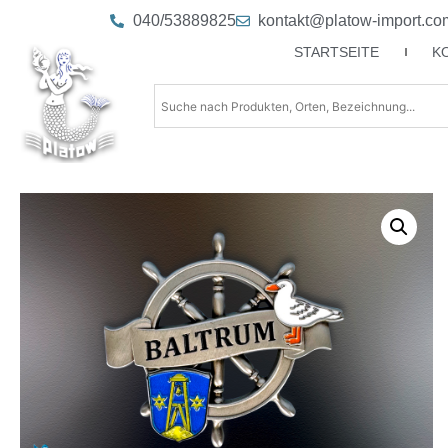
040/53889825
kontakt@platow-import.co
STARTSEITE
K