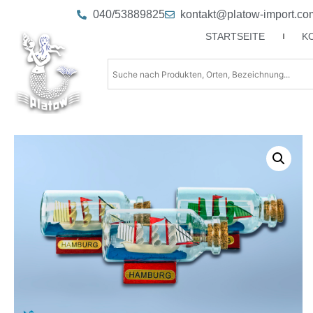
040/53889825
kontakt@platow-import.co
STARTSEITE
K