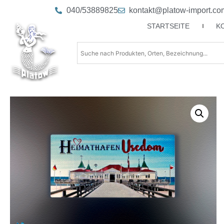
040/53889825
kontakt@platow-import.co
STARTSEITE
K