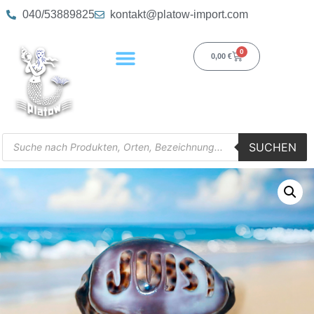
040/53889825
kontakt@platow-import.com
0
0,00
€
SUCHEN