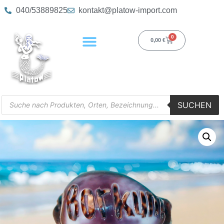
040/53889825
kontakt@platow-import.com
0
0,00
€
SUCHEN